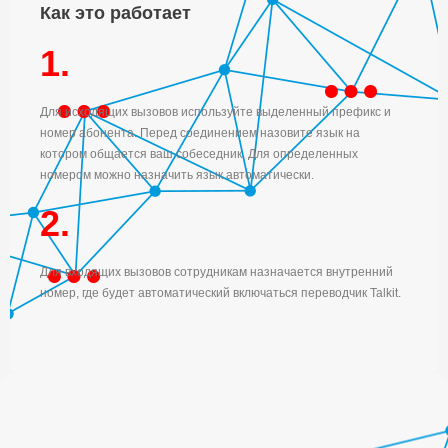
Как это работает
1.
Для исходящих вызовов используйте выделенный префикс и
номер абонента. Перед соединением назовите язык на
котором общается ваш собеседник. Для определенных
номером можно назначить язык автоматически.
2.
Для входящих вызовов сотрудникам назначается внутренний
номер, где будет автоматический включаться переводчик Talkit.