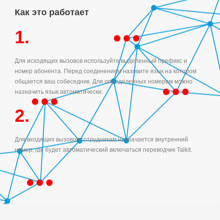
Как это работает
1.
Для исходящих вызовов используйте выделенный префикс и
номер абонента. Перед соединением назовите язык на котором
общается ваш собеседник. Для определенных номером можно
назначить язык автоматически.
2.
Для входящих вызовов сотрудникам назначается внутренний
номер, где будет автоматический включаться переводчик Talkit.